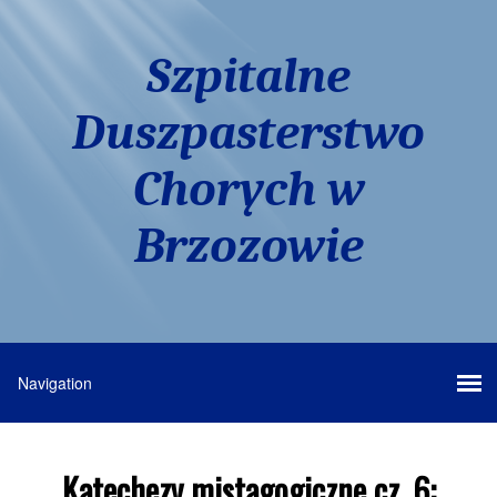
Szpitalne
Duszpasterstwo
Chorych w
Brzozowie
Katechezy mistagogiczne cz. 6: