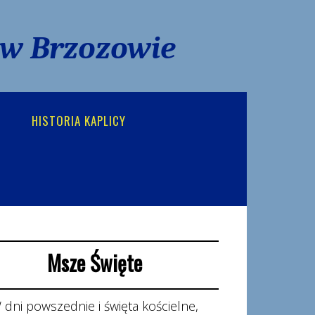
 w Brzozowie
HISTORIA KAPLICY
Msze Święte
 dni powszednie i święta kościelne,