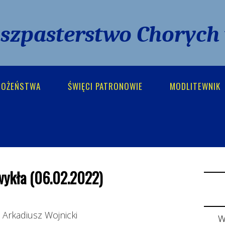
uszpasterstwo Chorych
BOŻEŃSTWA
ŚWIĘCI PATRONOWIE
MODLITEWNIK
wykła (06.02.2022)
. Arkadiusz Wojnicki
W