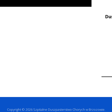
Du
Copyright © 2026 Szpitalne Duszpasterstwo Chorych w Brzozowie.