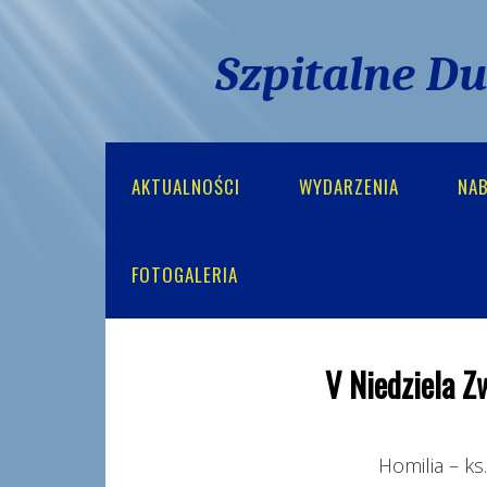
Szpitalne D
AKTUALNOŚCI
WYDARZENIA
NA
FOTOGALERIA
V Niedziela Z
Homilia – ks