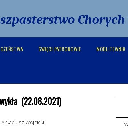
uszpasterstwo Chorych
BOŻEŃSTWA
ŚWIĘCI PATRONOWIE
MODLITEWNIK
zwykła (22.08.2021)
. Arkadiusz Wojnicki
W