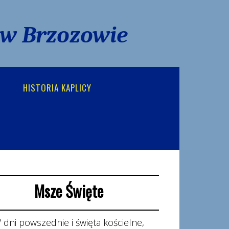
 w Brzozowie
HISTORIA KAPLICY
Msze Święte
 dni powszednie i święta kościelne,