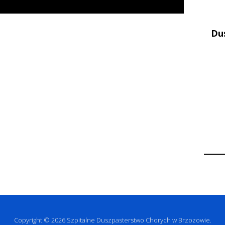
Du
Copyright © 2026 Szpitalne Duszpasterstwo Chorych w Brzozowie.