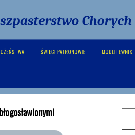
uszpasterstwo Chorych
BOŻEŃSTWA
ŚWIĘCI PATRONOWIE
MODLITEWNIK
 błogosławionymi